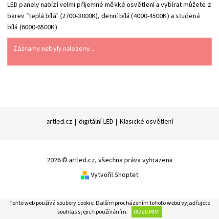
LED panely nabízí velmi příjemné měkké osvětlení a vybírat můžete z
barev "teplá bílá" (2700-3000K), denní bílá (4000-4500K) a studená
bílá (6000-6500K).
Záznamy nebyly nalezeny...
artled.cz
|
digitální LED
|
Klasické osvětlení
2026 © artled.cz, všechna práva vyhrazena
Vytvořil Shoptet
Tento web používá soubory cookie. Dalším procházením tohoto webu vyjadřujete
souhlas s jejich používáním.
ROZUMÍM