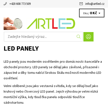
+420 608 773 509
info
@
artled.cz
0 Kč
0 ks /
LED PANELY
LED panely jsou moderním osvětlením pro domácnosti i kanceláře a
obchodní prostory. LED panely se dělají jako závěsné, přisazené i
zápustné a díky tomu nabízí širokou škálu možností moderního LED
osvětlení.
Velmi oblíbené jsou jako vestavná svítidla, kdy se dělají buď jako
kruhový nebo čtvercový LED panel. Jejich výhodou je velmi nízká
montážní výška, kdy tloušťka panelu odpovídá tloušťce
sádrokartonu.