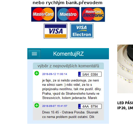
LED páse
24V-600-
Dostupn
Kód:
LED PÁS
IP20, 1