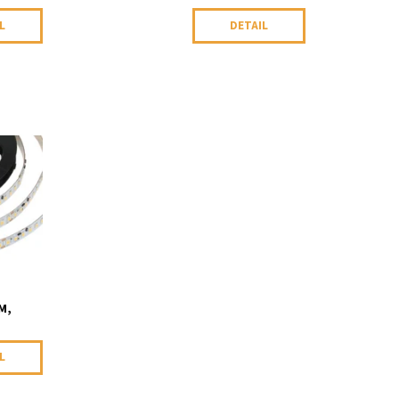
L
DETAIL
led/m,
0, 1m
M,
L