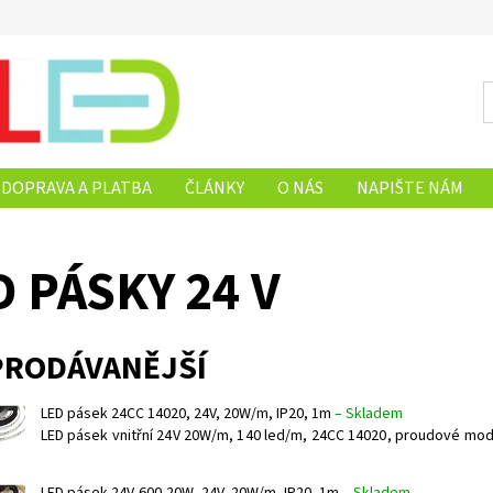
DOPRAVA A PLATBA
ČLÁNKY
O NÁS
NAPIŠTE NÁM
D PÁSKY 24 V
PRODÁVANĚJŠÍ
LED pásek 24CC 14020, 24V, 20W/m, IP20, 1m
–
Skladem
LED pásek vnitřní 24V 20W/m, 140 led/m, 24CC 14020, proudové modu
LED pásek 24V-600-20W, 24V, 20W/m, IP20, 1m
–
Skladem