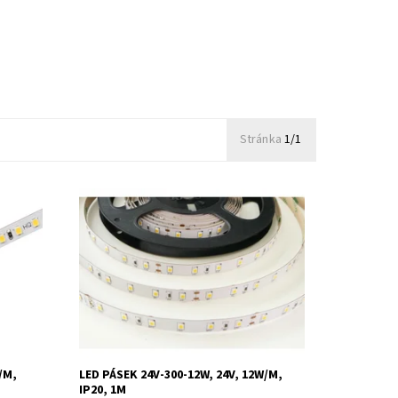
Stránka
1/1
 led/m,
LED pásek vnitřní 24V 12W/m, 60 led/m,
24V-300-12W, IP20, 1m
Dostupnost:
Skladem
Kód:
34056/TEP
/M,
LED PÁSEK 24V-300-12W, 24V, 12W/M,
IP20, 1M