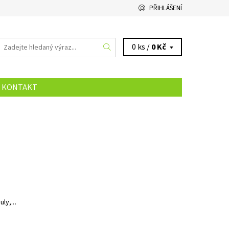
PŘIHLÁŠENÍ
0 ks /
0 Kč
KONTAKT
ly,...