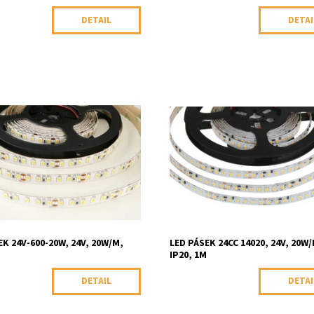
DETAIL
DETAI
k vnitřní 24V 20W/m, 120 led/m,
LED pásek vnitřní 24V 20W/m, 140 
20W, IP20, 1m
24CC 14020, proudové moduly, IP2
ost:
Skladem
Dostupnost:
Skladem
34059/TEP
Kód:
34062/TEP
EK 24V-600-20W, 24V, 20W/M,
LED PÁSEK 24CC 14020, 24V, 20W/
M
IP20, 1M
DETAIL
DETAI