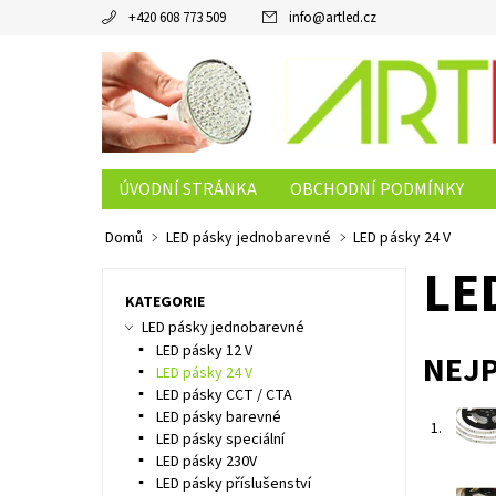
+420 608 773 509
info
@
artled.cz
ÚVODNÍ STRÁNKA
OBCHODNÍ PODMÍNKY
Domů
LED pásky jednobarevné
LED pásky 24 V
LE
KATEGORIE
LED pásky jednobarevné
LED pásky 12 V
NEJ
LED pásky 24 V
LED pásky CCT / CTA
LED pásky barevné
1.
LED pásky speciální
LED pásky 230V
LED pásky příslušenství