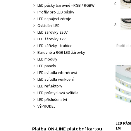
2.
LED pásky barevné - RGB / RGBW
Profily pro LED pásky
LED napájecí zdroje
3.
Ovládání LED
LED žárovky 230V
LED žárovky 12V
LED zářivky - trubice
Řadit dl
Barevné a RGB LED žárovky
LED moduly
LED páse
LED panely
24HQ6048
LED svítidla interiérová
Dostupn
LED svítidla venkovní
Kód:
LED reflektory
LED průmyslová svítidla
LED příslušenství
VÝPRODEJ
LED PÁS
1M