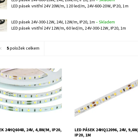
LED pásek vnitřní 24V 20W/m, 120 led/m, 24V-600-20W, IP20, 1m
LED pásek 24V-300-12W, 24V, 12W/m, IP20, 1m
–
Skladem
LED pásek vnitřní 24V 12W/m, 60 led/m, 24V-300-12W, IP20, 1m
e:
5
položek celkem
k vnitřní 24V 4,8W/m, 60 led/m,
LED pásek vnitřní 24V 9,6W/m, 120
, IP20, 1m
24HQ12096, IP20, 1m
ost:
Skladem
Dostupnost:
Skladem
34047/TEP
Kód:
34053/TEP
EK 24HQ6048, 24V, 4,8W/M, IP20,
LED PÁSEK 24HQ12096, 24V, 9,6W
IP20, 1M