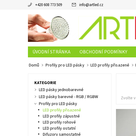
+420 608 773 509
info
@
artled.cz
ÚVODNÍ STRÁNKA
OBCHODNÍ PODMÍNKY
Domů
Profily pro LED pásky
LED profily přisazené
KATEGORIE
LED pásky jednobarevné
LED pásky barevné - RGB / RGBW
Zvolte v
Profily pro LED pásky
LED profily přisazené
LED profily zápustné
LED profily rohové
LED profily ostatní
Difuzory samostatné