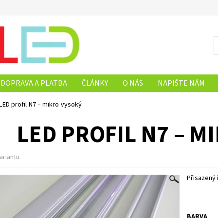
DOPRAVA A PLATBA
ČLÁNKY
O NÁS
NAPIŠTE NÁM
LED profil N7 – mikro vysoký
LED PROFIL N7 – M
ariantu
Přisazený 
BARVA