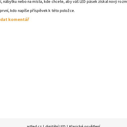
í, nábytku nebo na místa, kde chcete, aby váš LED pásek získal nový rozmě
první, kdo napíše příspěvek k této položce.
idat komentář
artled.cz
|
digitální LED
|
Klasické osvětlení