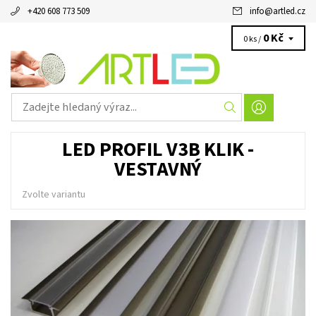
+420 608 773 509
info
@
artled.cz
0 Kč
0 ks /
LED PROFIL V3B KLIK -
VESTAVNÝ
Zvolte variantu