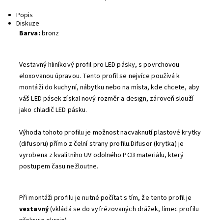
Tisk
Popis
Diskuze
Barva:
bronz
Vestavný hliníkový profil pro LED pásky, s povrchovou
eloxovanou úpravou. Tento profil se nejvíce používá k
montáži do kuchyní, nábytku nebo na místa, kde chcete, aby
váš LED pásek získal nový rozměr a design, zároveň slouží
jako chladič LED pásku.
Výhoda tohoto profilu je možnost nacvaknutí plastové krytky
(difusoru) přímo z čelní strany profilu.Difusor (krytka) je
vyrobena z kvalitního UV odolného PCB materiálu, který
postupem času nežloutne.
Při montáži profilu je nutné počítat s tím, že tento profil je
vestavný
(vkládá se do vyfrézovaných drážek, límec profilu