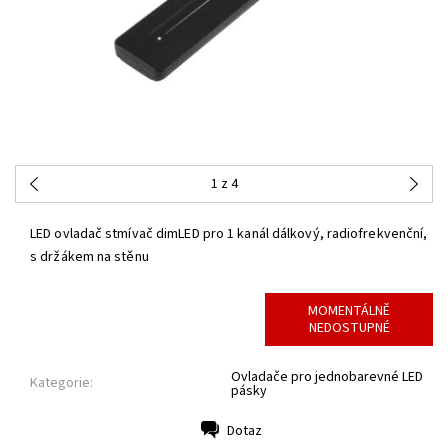
1
z 4
LED ovladač stmívač dimLED pro 1 kanál dálkový,
radiofrekvenční,
s držákem na stěnu
MOMENTÁLNĚ
NEDOSTUPNÉ
Ovladače pro jednobarevné LED
Kategorie:
pásky
Dotaz
Tisk