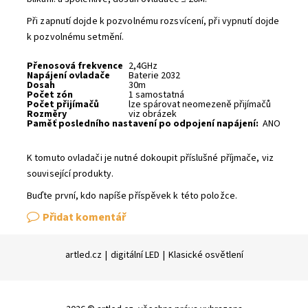
Při zapnutí dojde k pozvolnému rozsvícení, při vypnutí dojde
k pozvolnému setmění.
Přenosová frekvence
2,4GHz
Napájení ovladače
Baterie 2032
Dosah
30m
Počet zón
1 samostatná
Počet přijímačů
lze spárovat neomezeně přijímačů
Rozměry
viz obrázek
Paměť posledního nastavení po odpojení napájení:
ANO
K tomuto ovladači je nutné dokoupit příslušné příjmače, viz
související produkty.
Buďte první, kdo napíše příspěvek k této položce.
Přidat komentář
artled.cz
|
digitální LED
|
Klasické osvětlení