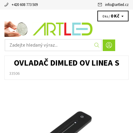
+420 608 773 509
info
@
artled.cz
0 Kč
0 ks /
OVLADAČ DIMLED OV LINEA S
33506