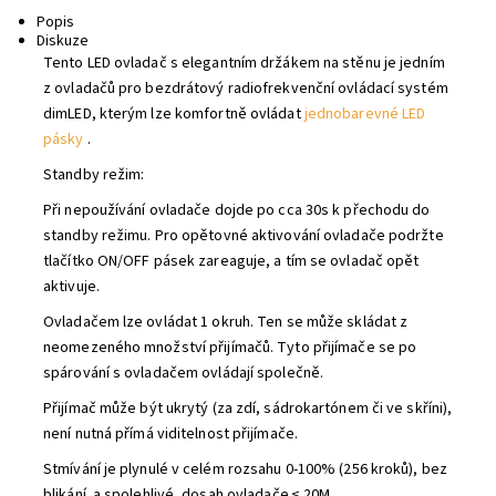
Popis
Diskuze
Tento LED ovladač s elegantním držákem na stěnu je jedním
z ovladačů pro bezdrátový radiofrekvenční ovládací systém
dimLED, kterým lze komfortně ovládat
jednobarevné LED
pásky
.
Standby režim:
Při nepoužívání ovladače dojde po cca 30s k přechodu do
standby režimu.
Pro opětovné aktivování ovladače podržte
tlačítko ON/OFF pásek zareaguje, a tím se ovladač opět
aktivuje.
Ovladačem lze ovládat 1 okruh. Ten se může skládat z
neomezeného množství přijímačů. Tyto přijímače se po
spárování s ovladačem ovládají společně.
Přijímač může být ukrytý (za zdí, sádrokartónem či ve skříni),
není nutná přímá viditelnost přijímače.
Stmívání je plynulé v celém rozsahu 0-100% (256 kroků), bez
blikání. a spolehlivé, dosah ovladače ≤ 20M.